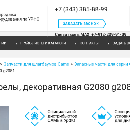
+7 (343) 385-88-99
 продажа
орудования по УРФО
ЗАКАЗАТЬ ЗВОНОК
Связаться в MAX: +7-912-239-91-09
НИИ
ПРАЙС-ЛИСТЫ И КАТАЛОГИ
КОНТАКТЫ
ЗАДАТЬ 
Запчасти для шлагбаумов Сame
Запасные части для серии
0 g2081
релы, декоративная G2080 g20
Официальный
Cспеци
дистрибьютор
услови
САМЕ в УрФО
для ди