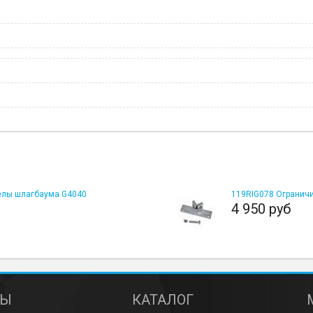
елы шлагбаума G4040
119RIG078 Ограничит
4 950 руб
ТЫ
КАТАЛОГ