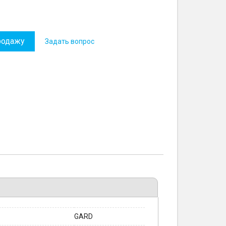
родажу
Задать вопрос
GARD