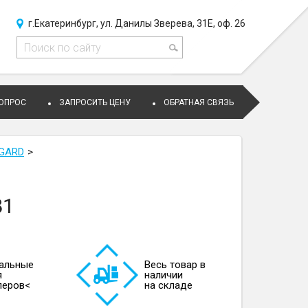
г.Екатеринбург, ул. Данилы Зверева, 31Е, оф. 26
ВОПРОС
ЗАПРОСИТЬ ЦЕНУ
ОБРАТНАЯ СВЯЗЬ
 GARD
81
альные
Весь товар в
я
наличии
леров<
на складе