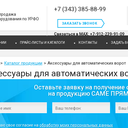
+7 (343) 385-88-99
 продажа
орудования по УРФО
ЗАКАЗАТЬ ЗВОНОК
Связаться в MAX: +7-912-239-91-09
НИИ
ПРАЙС-ЛИСТЫ И КАТАЛОГИ
КОНТАКТЫ
ЗАДАТЬ 
Каталог продукции
Аксессуары для автоматических ворот
ессуары для автоматических в
Оставьте заявку на получение 
на продукцию CAME ПРЯ
даю свое согласие на
обработку моих персональных данных