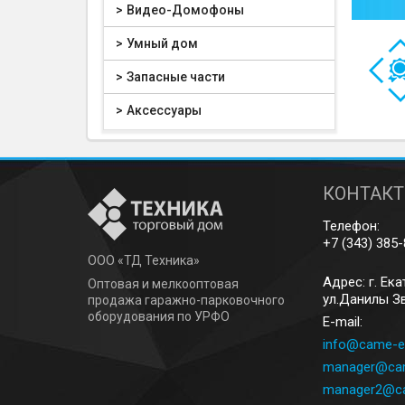
Видео-Домофоны
Умный дом
Запасные части
Аксессуары
КОНТАК
Телефон:
+7 (343) 385
ООО «ТД Техника»
Адрес: г.
Ека
Оптовая и мелкооптовая
ул.Данилы Зв
продажа гаражно-парковочного
оборудования по УРФО
E-mail:
info@came-e
manager@cam
manager2@ca