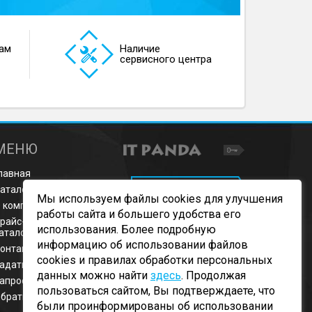
ам
Наличие
сервисного центра
МЕНЮ
лавная
ОБРАТНЫЙ ЗВОНОК
аталог продукции
Мы используем файлы cookies для улучшения
 компании
работы сайта и большего удобства его
райс-листы и
использования. Более подробную
аталоги
информацию об использовании файлов
онтакты
cookies и правилах обработки персональных
адать вопрос
данных можно найти
здесь
. Продолжая
апросить цену
пользоваться сайтом, Вы подтверждаете, что
братная связь
были проинформированы об использовании