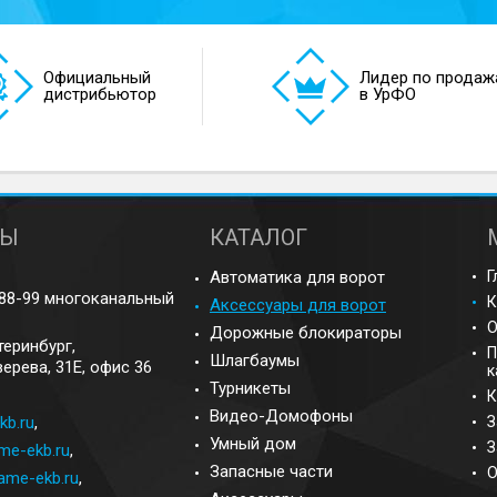
Официальный
Лидер по продаж
дистрибьютор
в УрФО
ТЫ
КАТАЛОГ
Автоматика для ворот
Г
-88-99 многоканальный
К
Аксессуары для ворот
О
Дорожные блокираторы
теринбург
,
П
Шлагбаумы
ерева, 31Е, офис 36
к
Турникеты
К
Видео-Домофоны
kb.ru
,
З
Умный дом
З
e-ekb.ru
,
Запасные части
О
me-ekb.ru
,