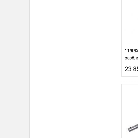
119RI
разбло
23 8