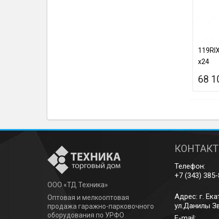
119RI
x24
68 1
КОНТАК
Телефон:
+7 (343) 385
ООО «ТД Техника»
Адрес: г.
Ека
Оптовая и мелкооптовая
ул.Данилы Зв
продажа гаражно-парковочного
оборудования по УРФО
E-mail: