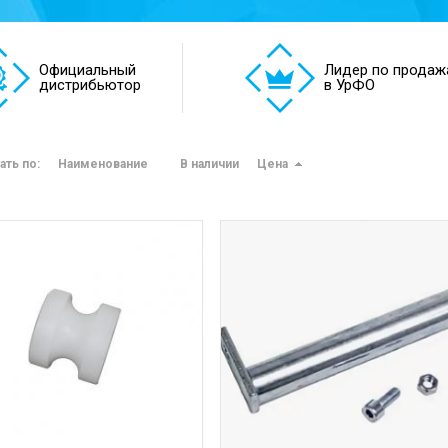
Официальный
Лидер по продаж
дистрибьютор
в УрФО
ать по:
Наименование
В наличии
Цена