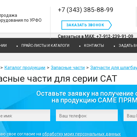
+7 (343) 385-88-99
 продажа
орудования по УРФО
ЗАКАЗАТЬ ЗВОНОК
Связаться в MAX: +7-912-239-91-09
НИИ
ПРАЙС-ЛИСТЫ И КАТАЛОГИ
КОНТАКТЫ
ЗАДАТЬ 
Каталог продукции
Запасные части
Запчасти для шлагба
асные части для серии CAT
Оставьте заявку на получение 
на продукцию CAME ПРЯ
даю свое согласие на
обработку моих персональных данных