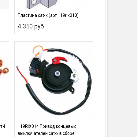
Пластина cat-х (арт 119rix010)
4 350 руб
т-i
119RIX014 Привод концевых
выключателей cat-х в сборе