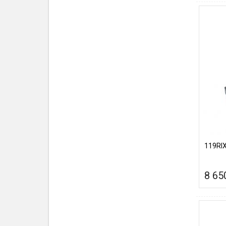
119RIX
8 65