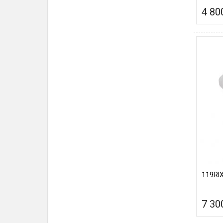
4 80
119RIX
7 30