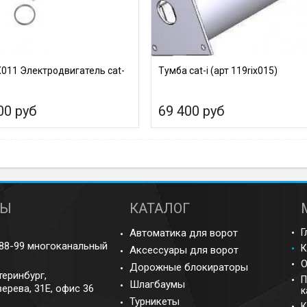
X011 Электродвигатель cat-
Тумба cat-i (арт 119rix015)
00 руб
69 400 руб
ТЫ
КАТАЛОГ
Автоматика для ворот
Г
-88-99 многоканальный
К
Аксессуары для ворот
О
Дорожные блокираторы
теринбург
,
П
Шлагбаумы
ерева, 31Е, офис 36
к
Турникеты
К