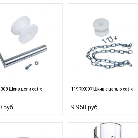
008 Шкив цепи cat-х
119RIX007 Шкив с цепью cat-х
0 руб
9 950 руб