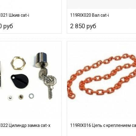
021 Шкив cat-i
119RIX020 Вал cat-i
0 руб
2 850 руб
022 Цилиндр замка cat-х
119RIX016 Цепь с креплением са