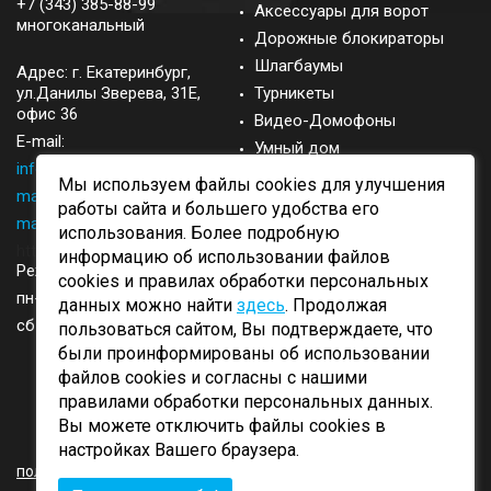
+7 (343) 385-88-99
Аксессуары для ворот
многоканальный
Дорожные блокираторы
Шлагбаумы
Адрес: г.
Екатеринбург
,
ул.Данилы Зверева, 31Е,
Турникеты
офис 36
Видео-Домофоны
E-mail:
Умный дом
info@came-ekb.ru
,
Запасные части
Мы используем файлы cookies для улучшения
manager@came-ekb.ru
,
Аксессуары
работы сайта и большего удобства его
manager2@came-ekb.ru
,
использования. Более подробную
https://tt.me/came-ekb
информацию об использовании файлов
Режим работы:
cookies и правилах обработки персональных
пн-пт: с 8:00-17:00
данных можно найти
здесь
. Продолжая
сб-вск: выходные
пользоваться сайтом, Вы подтверждаете, что
были проинформированы об использовании
файлов cookies и согласны с нашими
правилами обработки персональных данных.
Вы можете отключить файлы cookies в
ОБРАТНЫЙ ЗВОНОК
настройках Вашего браузера.
политика конфиденциальности