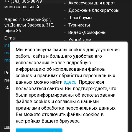
+7 (343) 385-88-99
Аксессуары для ворот
многоканальный
Дорожные блокираторы
Шлагбаумы
Адрес: г.
Екатеринбург
,
ул.Данилы Зверева, 31Е,
Турникеты
офис 36
Видео-Домофоны
E-mail:
Умный дом
info@came-ekb.ru
,
Запасные части
Мы используем файлы cookies для улучшения
manager@came-ekb.ru
,
Аксессуары
работы сайта и большего удобства его
manager2@came-ekb.ru
,
использования. Более подробную
https://tt.me/came-ekb
информацию об использовании файлов
Режим работы:
cookies и правилах обработки персональных
пн-пт: с 8:00-17:00
данных можно найти
здесь
. Продолжая
сб-вск: выходные
пользоваться сайтом, Вы подтверждаете, что
были проинформированы об использовании
файлов cookies и согласны с нашими
правилами обработки персональных данных.
Вы можете отключить файлы cookies в
ОБРАТНЫЙ ЗВОНОК
настройках Вашего браузера.
политика конфиденциальности