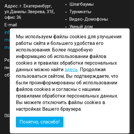
Шлагбаумы
Адрес: г.
Екатеринбург
,
ул.Данилы Зверева, 31Е,
Турникеты
офис 36
Видео-Домофоны
E-mail:
Умный дом
info@came-ekb.ru
,
Запасные части
Мы используем файлы cookies для улучшения
manager@came-ekb.ru
,
Аксессуары
работы сайта и большего удобства его
manager2@came-ekb.ru
,
использования. Более подробную
https://tt.me/came-ekb
информацию об использовании файлов
Режим работы:
cookies и правилах обработки персональных
пн-пт: с 8:00-17:00
данных можно найти
здесь
. Продолжая
сб-вск: выходные
пользоваться сайтом, Вы подтверждаете, что
были проинформированы об использовании
файлов cookies и согласны с нашими
правилами обработки персональных данных.
Вы можете отключить файлы cookies в
ОБРАТНЫЙ ЗВОНОК
настройках Вашего браузера.
политика конфиденциальности
Понятно, спасибо!