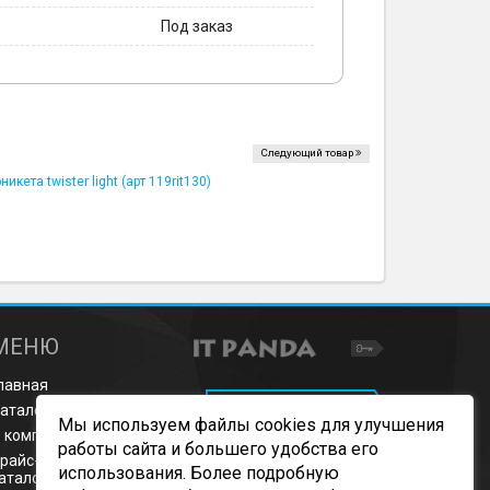
Под заказ
Следующий товар
икета twister light (арт 119rit130)
МЕНЮ
лавная
ОБРАТНЫЙ ЗВОНОК
аталог продукции
Мы используем файлы cookies для улучшения
 компании
работы сайта и большего удобства его
райс-листы и
использования. Более подробную
аталоги