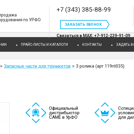
+7 (343) 385-88-99
 продажа
орудования по УРФО
ЗАКАЗАТЬ ЗВОНОК
Связаться в MAX: +7-912-239-91-09
НИИ
ПРАЙС-ЛИСТЫ И КАТАЛОГИ
КОНТАКТЫ
ЗАДАТЬ 
Запасные части для турникетов
3 ролика (арт 119rit035)
Официальный
Cспеци
дистрибьютор
услови
САМЕ в УрФО
для ди