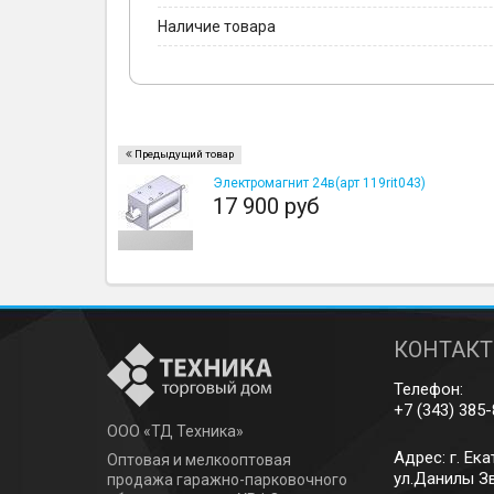
Наличие товара
Предыдущий товар
Электромагнит 24в(арт 119rit043)
17 900 руб
КОНТАК
Телефон:
+7 (343) 385
ООО «ТД Техника»
Адрес: г.
Ека
Оптовая и мелкооптовая
ул.Данилы Зв
продажа гаражно-парковочного