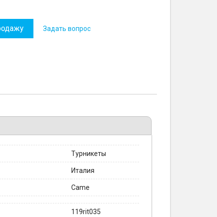
родажу
Задать вопрос
Турникеты
Италия
Came
119rit035