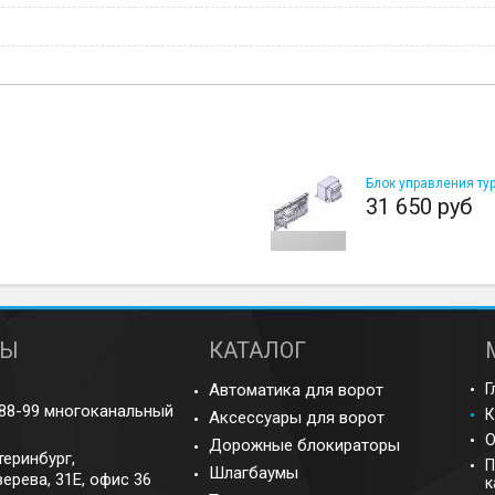
Блок управления турн
31 650 руб
ТЫ
КАТАЛОГ
Автоматика для ворот
Г
-88-99 многоканальный
К
Аксессуары для ворот
О
Дорожные блокираторы
теринбург
,
П
Шлагбаумы
ерева, 31Е, офис 36
к