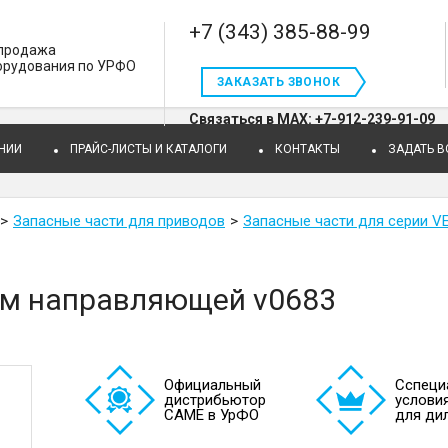
+7 (343) 385-88-99
 продажа
орудования по УРФО
ЗАКАЗАТЬ ЗВОНОК
Связаться в MAX: +7-912-239-91-09
НИИ
ПРАЙС-ЛИСТЫ И КАТАЛОГИ
КОНТАКТЫ
ЗАДАТЬ 
Запасные части для приводов
Запасные части для серии V
ом направляющей v0683
Официальный
Cспеци
дистрибьютор
услови
САМЕ в УрФО
для ди