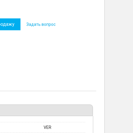
родажу
Задать вопрос
VER