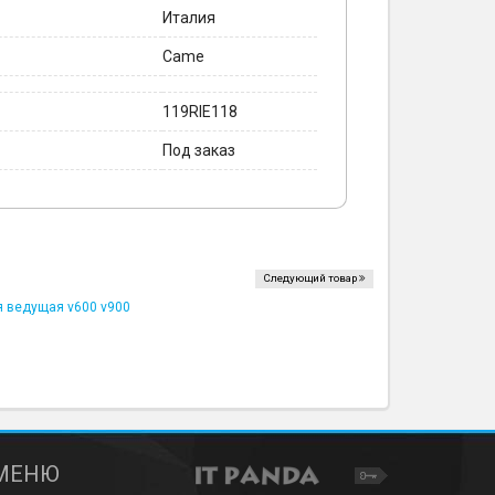
Италия
Came
119RIE118
Под заказ
Следующий товар
я ведущая v600 v900
МЕНЮ