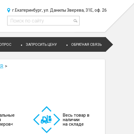
г.Екатеринбург, ул. Данилы Зверева, 31Е, оф. 26
ВОПРОС
ЗАПРОСИТЬ ЦЕНУ
ОБРАТНАЯ СВЯЗЬ
ER
альные
Весь товар в
я
наличии
леров<
на складе