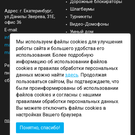
Дорожные блокираторы
Шлагбаумы
Адрес: г.
Екатеринбург
,
ул.Данилы Зверева, 31Е,
Турникеты
офис 36
Видео-Домофоны
E-mail:
Умный дом
info@came-ekb.ru
,
Запасные части
Мы используем файлы cookies для улучшения
manager@came-ekb.ru
,
Аксессуары
работы сайта и большего удобства его
manager2@came-ekb.ru
,
использования. Более подробную
https://tt.me/came-ekb
информацию об использовании файлов
Режим работы:
cookies и правилах обработки персональных
пн-пт: с 8:00-17:00
данных можно найти
здесь
. Продолжая
сб-вск: выходные
пользоваться сайтом, Вы подтверждаете, что
были проинформированы об использовании
файлов cookies и согласны с нашими
правилами обработки персональных данных.
Вы можете отключить файлы cookies в
ОБРАТНЫЙ ЗВОНОК
настройках Вашего браузера.
политика конфиденциальности
Понятно, спасибо!