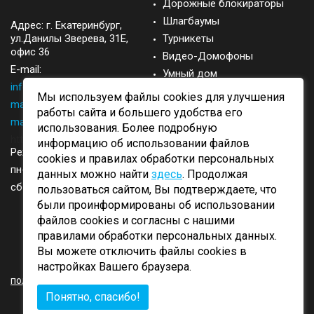
Дорожные блокираторы
Шлагбаумы
Адрес: г.
Екатеринбург
,
ул.Данилы Зверева, 31Е,
Турникеты
офис 36
Видео-Домофоны
E-mail:
Умный дом
info@came-ekb.ru
,
Запасные части
Мы используем файлы cookies для улучшения
manager@came-ekb.ru
,
Аксессуары
работы сайта и большего удобства его
manager2@came-ekb.ru
,
использования. Более подробную
https://tt.me/came-ekb
информацию об использовании файлов
Режим работы:
cookies и правилах обработки персональных
пн-пт: с 8:00-17:00
данных можно найти
здесь
. Продолжая
сб-вск: выходные
пользоваться сайтом, Вы подтверждаете, что
были проинформированы об использовании
файлов cookies и согласны с нашими
правилами обработки персональных данных.
Вы можете отключить файлы cookies в
ОБРАТНЫЙ ЗВОНОК
настройках Вашего браузера.
политика конфиденциальности
Понятно, спасибо!