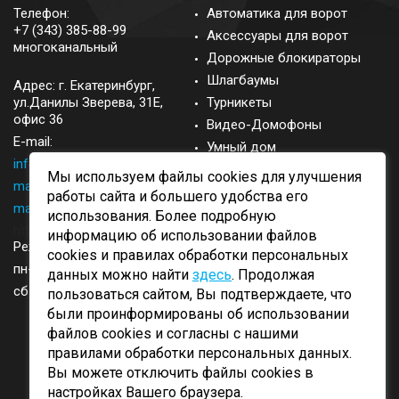
Телефон:
Автоматика для ворот
+7 (343) 385-88-99
Аксессуары для ворот
многоканальный
Дорожные блокираторы
Шлагбаумы
Адрес: г.
Екатеринбург
,
ул.Данилы Зверева, 31Е,
Турникеты
офис 36
Видео-Домофоны
E-mail:
Умный дом
info@came-ekb.ru
,
Запасные части
Мы используем файлы cookies для улучшения
manager@came-ekb.ru
,
Аксессуары
работы сайта и большего удобства его
manager2@came-ekb.ru
,
использования. Более подробную
https://tt.me/came-ekb
информацию об использовании файлов
Режим работы:
cookies и правилах обработки персональных
пн-пт: с 8:00-17:00
данных можно найти
здесь
. Продолжая
сб-вск: выходные
пользоваться сайтом, Вы подтверждаете, что
были проинформированы об использовании
файлов cookies и согласны с нашими
правилами обработки персональных данных.
Вы можете отключить файлы cookies в
ОБРАТНЫЙ ЗВОНОК
настройках Вашего браузера.