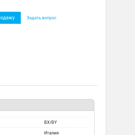
родажу
Задать вопрос
BX/BY
Италия