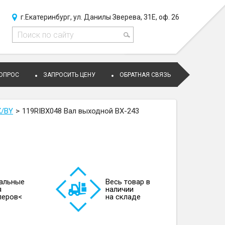
г.Екатеринбург, ул. Данилы Зверева, 31Е, оф. 26
ВОПРОС
ЗАПРОСИТЬ ЦЕНУ
ОБРАТНАЯ СВЯЗЬ
X/BY
119RIBX048 Вал выходной BX-243
альные
Весь товар в
я
наличии
леров<
на складе