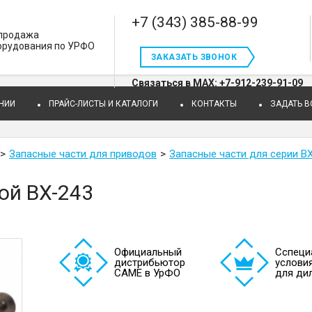
+7 (343) 385-88-99
 продажа
орудования по УРФО
ЗАКАЗАТЬ ЗВОНОК
Связаться в MAX: +7-912-239-91-09
НИИ
ПРАЙС-ЛИСТЫ И КАТАЛОГИ
КОНТАКТЫ
ЗАДАТЬ 
Запасные части для приводов
Запасные части для серии B
ой BX-243
Официальный
Cспеци
дистрибьютор
услови
САМЕ в УрФО
для ди