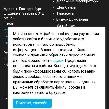
Дорожные блокираторы
Шлагбаумы
Адрес: г.
Екатеринбург
,
ул.Данилы Зверева, 31Е,
Турникеты
офис 36
Видео-Домофоны
E-mail:
Умный дом
info@came-ekb.ru
,
Запасные части
Мы используем файлы cookies для улучшения
manager@came-ekb.ru
,
Аксессуары
работы сайта и большего удобства его
manager2@came-ekb.ru
,
использования. Более подробную
https://tt.me/came-ekb
информацию об использовании файлов
Режим работы:
cookies и правилах обработки персональных
пн-пт: с 8:00-17:00
данных можно найти
здесь
. Продолжая
сб-вск: выходные
пользоваться сайтом, Вы подтверждаете, что
были проинформированы об использовании
файлов cookies и согласны с нашими
правилами обработки персональных данных.
Вы можете отключить файлы cookies в
ОБРАТНЫЙ ЗВОНОК
настройках Вашего браузера.
политика конфиденциальности
Понятно, спасибо!