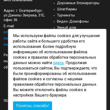
многоканальный
Дорожные блокираторы
Шлагбаумы
Адрес: г.
Екатеринбург
,
ул.Данилы Зверева, 31Е,
Турникеты
офис 36
Видео-Домофоны
E-mail:
Умный дом
info@came-ekb.ru
,
Запасные части
Мы используем файлы cookies для улучшения
manager@came-ekb.ru
,
Аксессуары
работы сайта и большего удобства его
manager2@came-ekb.ru
,
использования. Более подробную
https://tt.me/came-ekb
информацию об использовании файлов
Режим работы:
cookies и правилах обработки персональных
пн-пт: с 8:00-17:00
данных можно найти
здесь
. Продолжая
сб-вск: выходные
пользоваться сайтом, Вы подтверждаете, что
были проинформированы об использовании
файлов cookies и согласны с нашими
правилами обработки персональных данных.
Вы можете отключить файлы cookies в
ОБРАТНЫЙ ЗВОНОК
настройках Вашего браузера.
политика конфиденциальности
Понятно, спасибо!