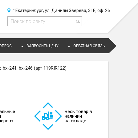
г.Екатеринбург, ул. Данилы Зверева, 31Е, оф. 26
ВОПРОС
ЗАПРОСИТЬ ЦЕНУ
ОБРАТНАЯ СВЯЗЬ
bx-241, bx-246 (арт 119RIR122)
альные
Весь товар в
я
наличии
леров<
на складе