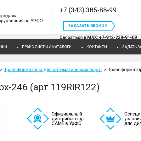
+7 (343) 385-88-99
 продажа
орудования по УРФО
ЗАКАЗАТЬ ЗВОНОК
Связаться в MAX: +7-912-239-91-09
НИИ
ПРАЙС-ЛИСТЫ И КАТАЛОГИ
КОНТАКТЫ
ЗАДАТЬ 
Трансформаторы для автоматических ворот
Трансформатор 
bx-246 (арт 119RIR122)
Официальный
Cспеци
дистрибьютор
услови
САМЕ в УрФО
для ди