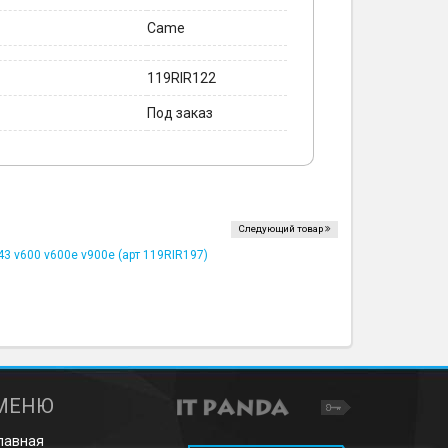
Came
119RIR122
Под заказ
Следующий товар
3 v600 v600e v900e (арт 119RIR197)
МЕНЮ
лавная