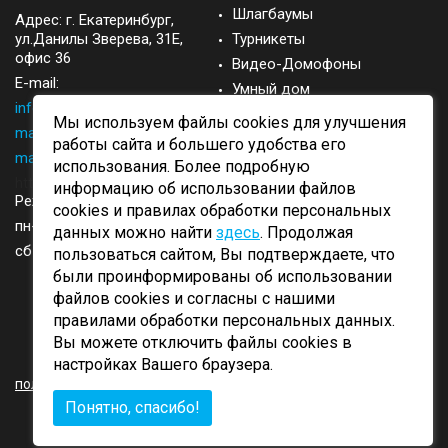
Шлагбаумы
Адрес: г.
Екатеринбург
,
ул.Данилы Зверева, 31Е,
Турникеты
офис 36
Видео-Домофоны
E-mail:
Умный дом
info@came-ekb.ru
,
Запасные части
Мы используем файлы cookies для улучшения
manager@came-ekb.ru
,
Аксессуары
работы сайта и большего удобства его
manager2@came-ekb.ru
,
использования. Более подробную
https://tt.me/came-ekb
информацию об использовании файлов
Режим работы:
cookies и правилах обработки персональных
пн-пт: с 8:00-17:00
данных можно найти
здесь
. Продолжая
сб-вск: выходные
пользоваться сайтом, Вы подтверждаете, что
были проинформированы об использовании
файлов cookies и согласны с нашими
правилами обработки персональных данных.
Вы можете отключить файлы cookies в
ОБРАТНЫЙ ЗВОНОК
настройках Вашего браузера.
политика конфиденциальности
Понятно, спасибо!