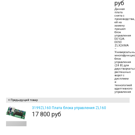
руб
Данная
плата
снята с
производства,
ей на
замену
пришел
блок
управления
001QA-
0050
ZLX24MA
–
Универсальны
многофункци
блок
управления
(24 В) для
двустворчаты
распашных
ворот с
дисплеем
и
технологией
адаптивного
управления
Предыдущий товар
3199ZL160 Плата блока управления ZL160
17 800 руб