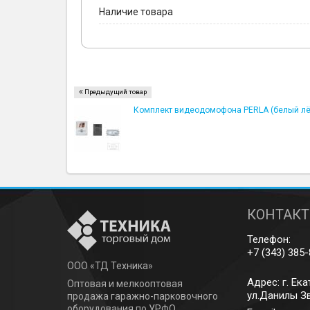
Наличие товара
Предыдущий товар
Комплект видеодомофона PERLA (белый лё
КОНТАК
Телефон:
+7 (343) 385
ООО «ТД Техника»
Адрес: г.
Ека
Оптовая и мелкооптовая
ул.Данилы Зв
продажа гаражно-парковочного
оборудования по УРФО