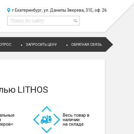
г.Екатеринбург, ул. Данилы Зверева, 31Е, оф. 26
ВОПРОС
ЗАПРОСИТЬ ЦЕНУ
ОБРАТНАЯ СВЯЗЬ
лью LITHOS
альные
Весь товар в
я
наличии
леров<
на складе