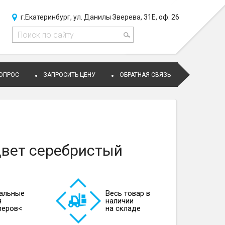
г.Екатеринбург, ул. Данилы Зверева, 31Е, оф. 26
ВОПРОС
ЗАПРОСИТЬ ЦЕНУ
ОБРАТНАЯ СВЯЗЬ
цвет серебристый
альные
Весь товар в
я
наличии
леров<
на складе