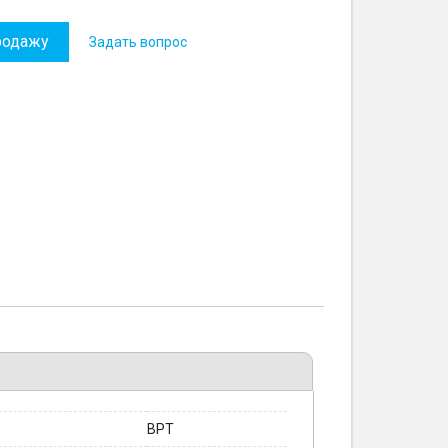
родажу
Задать вопрос
BPT