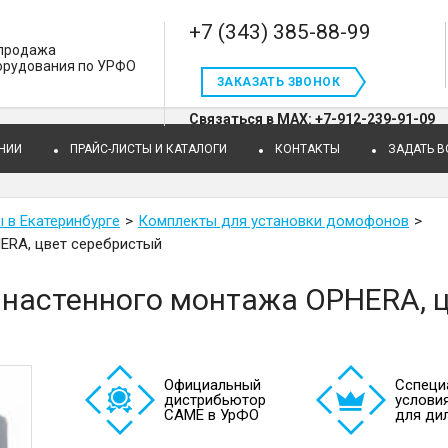
+7 (343) 385-88-99
 продажа
орудования по УРФО
ЗАКАЗАТЬ ЗВОНОК
Связаться в MAX: +7-912-239-91-09
НИИ
ПРАЙС-ЛИСТЫ И КАТАЛОГИ
КОНТАКТЫ
ЗАДАТЬ 
в Екатеринбурге
Комплекты для установки домофонов
ERA, цвет серебристый
настенного монтажа OPHERA, 
Официальный
Cспеци
дистрибьютор
услови
САМЕ в УрФО
для ди