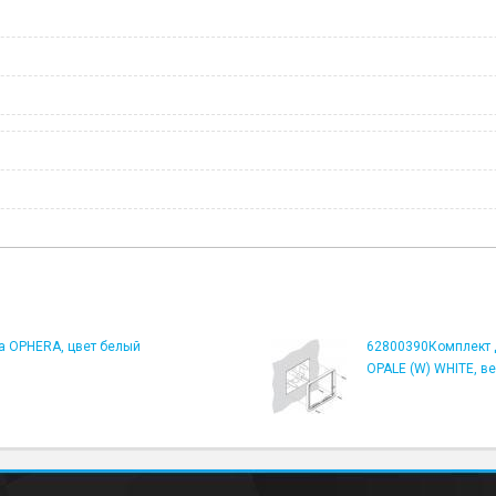
а OPHERA, цвет белый
62800390Комплект д
OPALE (W) WHITE, в