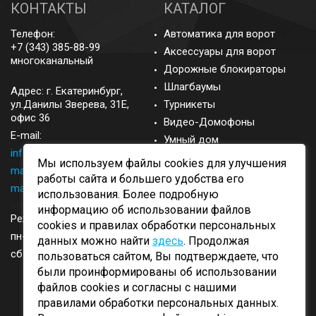
КОНТАКТЫ
КАТАЛОГ
Телефон:
Автоматика для ворот
+7 (343) 385-88-99
Аксессуары для ворот
многоканальный
Дорожные блокираторы
Шлагбаумы
Адрес: г.
Екатеринбург
,
ул.Данилы Зверева, 31Е,
Турникеты
офис 36
Видео-Домофоны
E-mail:
Умный дом
info@came-ekb.ru
,
Запасные части
Мы используем файлы cookies для улучшения
manager@came-ekb.ru
,
Аксессуары
работы сайта и большего удобства его
manager2@came-ekb.ru
,
использования. Более подробную
https://tt.me/came-ekb
информацию об использовании файлов
Режим работы:
cookies и правилах обработки персональных
пн-пт: с 8:00-17:00
данных можно найти
здесь
. Продолжая
сб-вск: выходные
пользоваться сайтом, Вы подтверждаете, что
были проинформированы об использовании
файлов cookies и согласны с нашими
правилами обработки персональных данных.