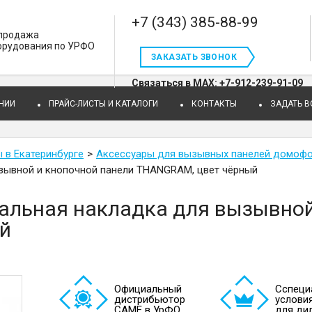
+7 (343) 385-88-99
 продажа
орудования по УРФО
ЗАКАЗАТЬ ЗВОНОК
Связаться в MAX: +7-912-239-91-09
НИИ
ПРАЙС-ЛИСТЫ И КАТАЛОГИ
КОНТАКТЫ
ЗАДАТЬ 
в Екатеринбурге
Аксессуары для вызывных панелей домоф
зывной и кнопочной панели THANGRAM, цвет чёрный
альная накладка для вызывной
й
Официальный
Cспеци
дистрибьютор
услови
САМЕ в УрФО
для ди