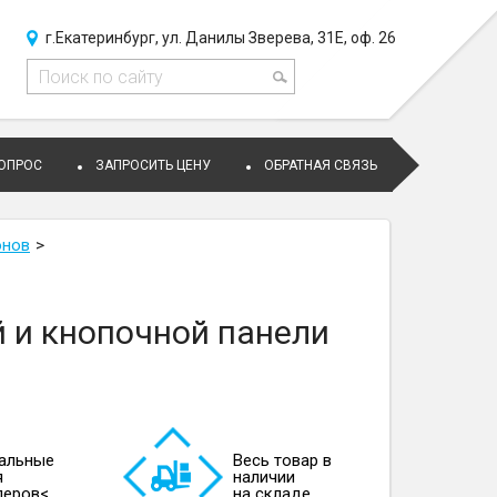
г.Екатеринбург, ул. Данилы Зверева, 31Е, оф. 26
ВОПРОС
ЗАПРОСИТЬ ЦЕНУ
ОБРАТНАЯ СВЯЗЬ
онов
 и кнопочной панели
альные
Весь товар в
я
наличии
леров<
на складе