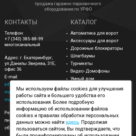
продажа гаражно-парковочного
оборудования по УРФО
КОНТАКТЫ
КАТАЛОГ
Телефон:
Автоматика для ворот
+7 (343) 385-88-99
Аксессуары для ворот
многоканальный
Дорожные блокираторы
Шлагбаумы
Адрес: г.
Екатеринбург
,
ул.Данилы Зверева, 31Е,
Турникеты
офис 36
Видео-Домофоны
E-mail:
Умный дом
info@came-ekb.ru
,
Запасные части
Мы используем файлы cookies для улучшения
manager@came-ekb.ru
,
Аксессуары
работы сайта и большего удобства его
manager2@came-ekb.ru
,
использования. Более подробную
https://tt.me/came-ekb
информацию об использовании файлов
Режим работы:
cookies и правилах обработки персональных
пн-пт: с 8:00-17:00
данных можно найти
здесь
. Продолжая
сб-вск: выходные
пользоваться сайтом, Вы подтверждаете, что
были проинформированы об использовании