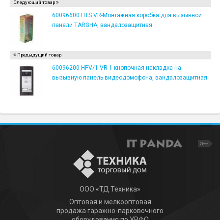
Следующий товар
60096600 HTS VR-Монтажная коробка для вызывной
панели TARGHA, вандалозащитная
Предыдущий товар
60096200 HPV/1 VR-1-кнопочная накладка на
вызывную панель видеодомофона, вандалозащитная
ООО «ТД Техника»
Оптовая и мелкооптовая
продажа гаражно-парковочного
оборудования по УРФО