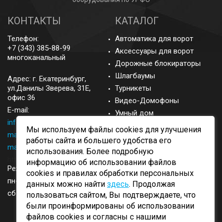
КОНТАКТЫ
КАТАЛОГ
Телефон:
Автоматика для ворот
+7 (343) 385-88-99
Аксессуары для ворот
многоканальный
Дорожные блокираторы
Шлагбаумы
Адрес: г.
Екатеринбург
,
ул.Данилы Зверева, 31Е,
Турникеты
офис 36
Видео-Домофоны
E-mail:
Умный дом
info@came-ekb.ru
,
Запасные части
Мы используем файлы cookies для улучшения
manager@came-ekb.ru
,
Аксессуары
работы сайта и большего удобства его
manager2@came-ekb.ru
,
использования. Более подробную
https://tt.me/came-ekb
информацию об использовании файлов
Режим работы:
cookies и правилах обработки персональных
пн-пт: с 8:00-17:00
данных можно найти
здесь
. Продолжая
сб-вск: выходные
пользоваться сайтом, Вы подтверждаете, что
были проинформированы об использовании
файлов cookies и согласны с нашими