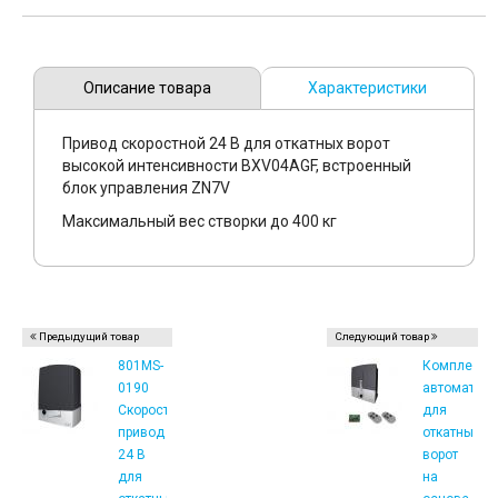
Описание товара
Характеристики
Привод скоростной 24 В для откатных ворот
высокой интенсивности BXV04AGF, встроенный
блок управления ZN7V
Максимальный вес створки до 400 кг
Предыдущий товар
Следующий товар
801MS-
Комплект
0190
автоматики
Скоростной
для
привод
откатных
24 В
ворот
для
на