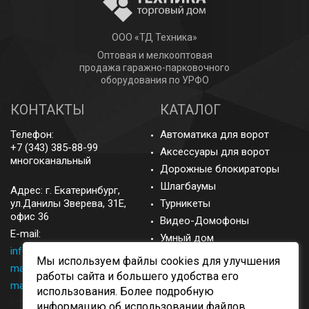
ООО «ТД Техника»
Оптовая и мелкооптовая
продажа гаражно-парковочного
оборудования по УРФО
КОНТАКТЫ
КАТАЛОГ
Телефон:
Автоматика для ворот
+7 (343) 385-88-99
Аксессуары для ворот
многоканальный
Дорожные блокираторы
Шлагбаумы
Адрес: г.
Екатеринбург
,
ул.Данилы Зверева, 31Е,
Турникеты
офис 36
Видео-Домофоны
E-mail:
Умный дом
info@came-ekb.ru
,
Запасные части
Мы используем файлы cookies для улучшения
manager@came-ekb.ru
,
Аксессуары
работы сайта и большего удобства его
manager2@came-ekb.ru
,
использования. Более подробную
https://tt.me/came-ekb
информацию об использовании файлов