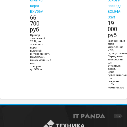
откатных
основе
ворот
привода
BXV06AGF
BXL04AGS
66
Start
19
700
000
руб
руб
Привод
скоростной
(встроенный
24 В для
блок
откатных
управления
ворот
ZN6,
высокой
радиоуправле
интенсивности
Передовые
BXV06AGF,
технологии
максимальный
для
вес
откатных
створки
ворот.
до 600 кг
Цена
действительн
при
покупке
от 2х
комплектов