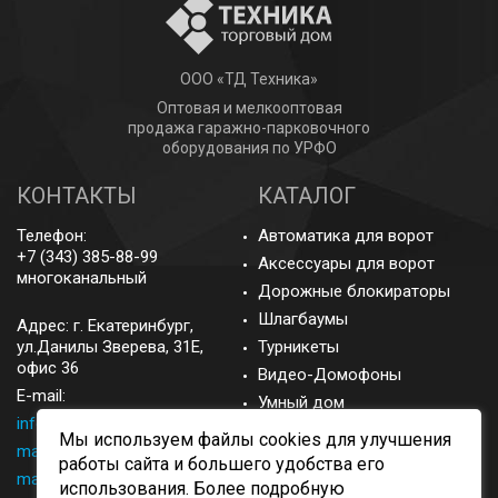
ООО «ТД Техника»
Оптовая и мелкооптовая
продажа гаражно-парковочного
оборудования по УРФО
КОНТАКТЫ
КАТАЛОГ
Телефон:
Автоматика для ворот
+7 (343) 385-88-99
Аксессуары для ворот
многоканальный
Дорожные блокираторы
Шлагбаумы
Адрес: г.
Екатеринбург
,
ул.Данилы Зверева, 31Е,
Турникеты
офис 36
Видео-Домофоны
E-mail:
Умный дом
info@came-ekb.ru
,
Запасные части
Мы используем файлы cookies для улучшения
manager@came-ekb.ru
,
Аксессуары
работы сайта и большего удобства его
manager2@came-ekb.ru
,
использования. Более подробную