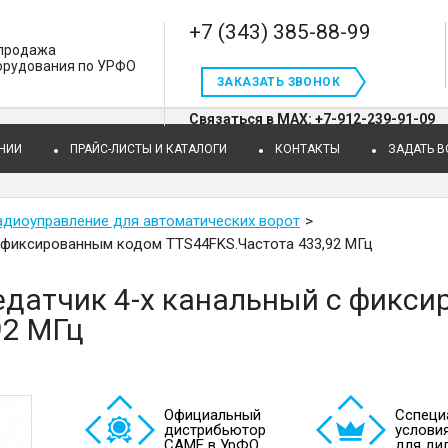
+7 (343) 385-88-99
 продажа
орудования по УРФО
ЗАКАЗАТЬ ЗВОНОК
Связаться в MAX: +7-912-239-91-09
НИИ
ПРАЙС-ЛИСТЫ И КАТАЛОГИ
КОНТАКТЫ
ЗАДАТЬ 
адиоуправление для автоматических ворот
с фиксированным кодом TTS44FKS.Частота 433,92 МГц
едатчик 4-х канальный с фикс
92 МГц
Официальный
Cспеци
дистрибьютор
услови
САМЕ в УрФО
для ди