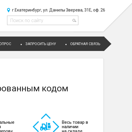
г.Екатеринбург, ул. Данилы Зверева, 31Е, оф. 26
ВОПРОС
ЗАПРОСИТЬ ЦЕНУ
ОБРАТНАЯ СВЯЗЬ
ированным кодом
альные
Весь товар в
я
наличии
леров<
на складе