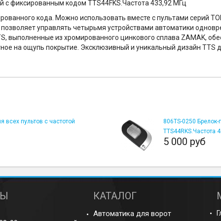
й с фиксированным кодом TTS44FKS.Частота 433,92 МГц
рованного кода. Можно использовать вместе с пультами серий TOP
н позволяет управлять четырьмя устройствами автоматики однов
S, выполненные из хромированного цинкового сплава ZAMAK, обес
тное на ощупь покрытие. Эксклюзивный и уникальный дизайн TTS 
 всех пультов с частотой
806TS-0250 Брелок-
TTS44RKS.Частота 4
5 000 руб
ТЫ
КАТАЛОГ
Автоматика для ворот
Г